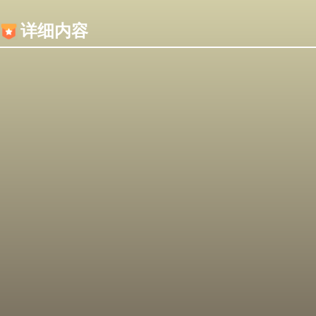
内容加载失败，可能是你的浏览器屏蔽了JS脚本！
详细内容