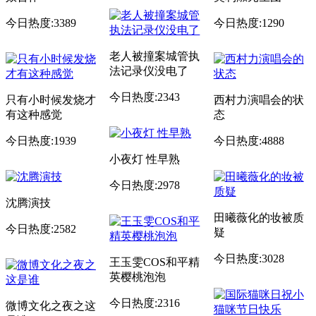
今日热度:3389
今日热度:1290
老人被撞案城管执
法记录仪没电了
今日热度:2343
只有小时候发烧才
西村力演唱会的状
有这种感觉
态
今日热度:1939
今日热度:4888
小夜灯 性早熟
今日热度:2978
沈腾演技
田曦薇化的妆被质
今日热度:2582
疑
今日热度:3028
王玉雯COS和平精
英樱桃泡泡
今日热度:2316
微博文化之夜之这