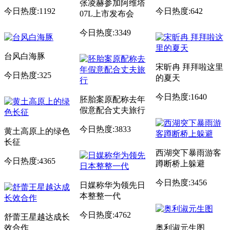
张凌赫参加阿维塔
今日热度:1192
今日热度:642
07L上市发布会
今日热度:3349
台风白海豚
宋昕冉 拜拜啦这里
今日热度:325
的夏天
今日热度:1640
胚胎案原配称去年
假意配合丈夫旅行
今日热度:3833
黄土高原上的绿色
长征
西湖突下暴雨游客
今日热度:4365
蹲断桥上躲避
今日热度:3456
日媒称华为领先日
本整整一代
今日热度:4762
舒蕾王星越达成长
效合作
奥利淑元生图