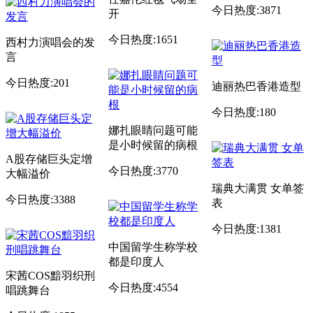
今日热度:3871
开
今日热度:1651
西村力演唱会的发
言
今日热度:201
迪丽热巴香港造型
今日热度:180
娜扎眼睛问题可能
是小时候留的病根
A股存储巨头定增
今日热度:3770
大幅溢价
瑞典大满贯 女单签
今日热度:3388
表
今日热度:1381
中国留学生称学校
都是印度人
宋茜COS黯羽织刑
今日热度:4554
唱跳舞台