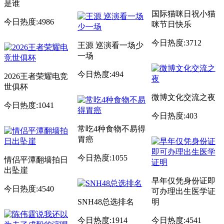
是谁
国际猫咪日祝小猫
今日热度:4986
咪节日快乐
今日热度:3712
王源 巡演看一场少
一场
今日热度:494
2026王者荣耀电竞
世俱杯
微博文化交流之夜
今日热度:1041
今日热度:403
常吃4种食物不易得
胃癌
今日热度:1055
情侣平潭翻墙拍日
出坠崖
早年仅凭身份证即
今日热度:4540
可办理出生医学证
SNH48总选排名
明
今日热度:1914
今日热度:4541