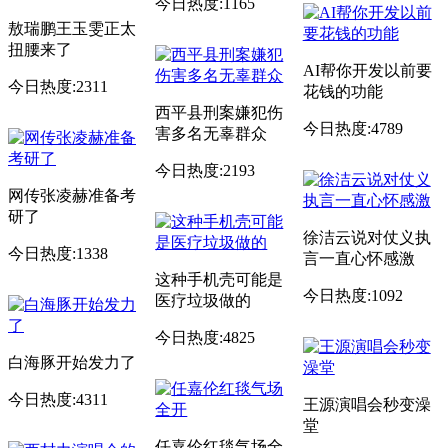
今日热度:1165
敖瑞鹏王玉雯正太
扭腰来了
AI帮你开发以前要
今日热度:2311
花钱的功能
西平县刑案嫌犯伤
今日热度:4789
害多名无辜群众
今日热度:2193
网传张凌赫准备考
研了
徐洁云说对仗义执
今日热度:1338
言一直心怀感激
这种手机壳可能是
今日热度:1092
医疗垃圾做的
今日热度:4825
白海豚开始发力了
今日热度:4311
王源演唱会秒变澡
堂
任嘉伦红毯气场全