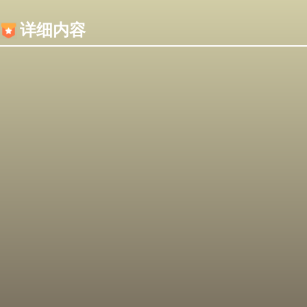
内容加载失败，可能是你的浏览器屏蔽了JS脚本！
详细内容