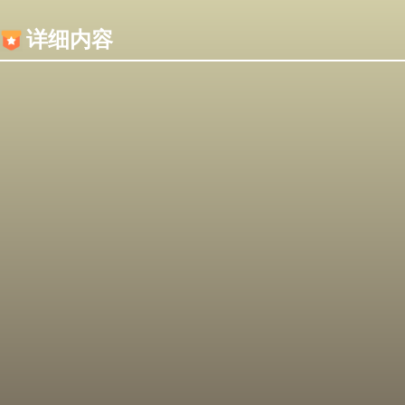
内容加载失败，可能是你的浏览器屏蔽了JS脚本！
详细内容