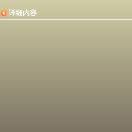
内容加载失败，可能是你的浏览器屏蔽了JS脚本！
详细内容