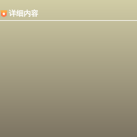
内容加载失败，可能是你的浏览器屏蔽了JS脚本！
详细内容