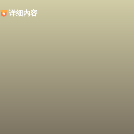
内容加载失败，可能是你的浏览器屏蔽了JS脚本！
详细内容