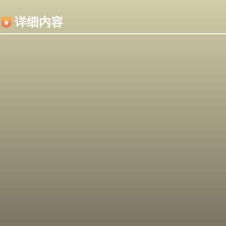
内容加载失败，可能是你的浏览器屏蔽了JS脚本！
详细内容