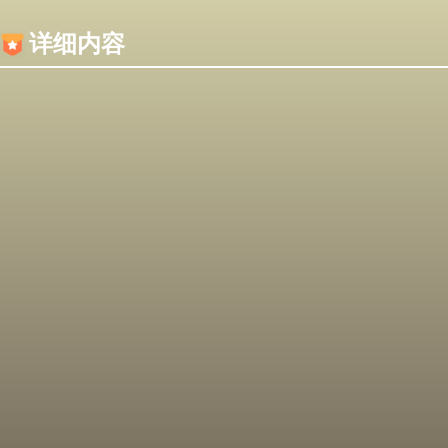
内容加载失败，可能是你的浏览器屏蔽了JS脚本！
详细内容