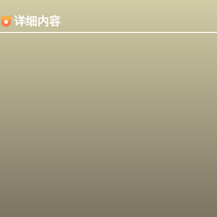
内容加载失败，可能是你的浏览器屏蔽了JS脚本！
详细内容