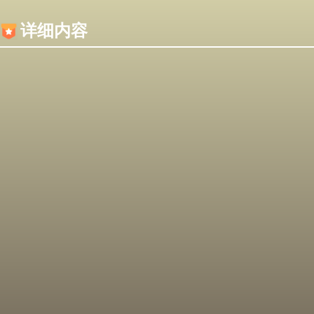
内容加载失败，可能是你的浏览器屏蔽了JS脚本！
详细内容