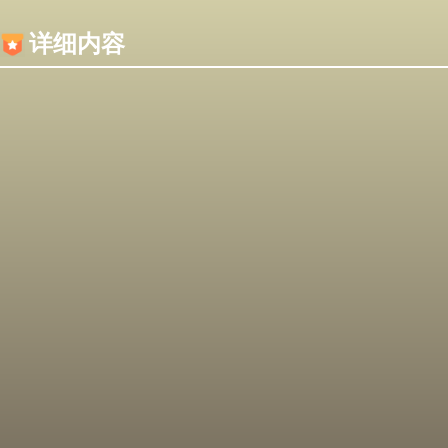
内容加载失败，可能是你的浏览器屏蔽了JS脚本！
详细内容