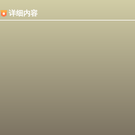
内容加载失败，可能是你的浏览器屏蔽了JS脚本！
详细内容