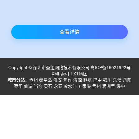
查看详情
Copyright © 深圳市圣玺网络技术有限公司
粤ICP备15021922号
XML索引
TXT地图
城市分站：
沧州
秦皇岛
淮安
焦作
济源
鹤壁
巴中
银川
乐清
丹阳
枣阳
仙游
当涂
灵石
永春
冷水江
五家渠
孟州
满洲里
绥中