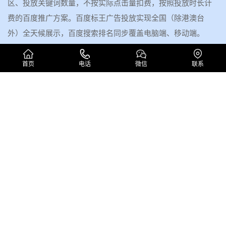
区、投放关键词数量，不按实际点击量扣费，按照投放时长计
费的百度推广方案。百度标王广告投放实现全国（除港澳台
外）全天候展示，百度搜索排名同步覆盖电脑端、移动端。
深圳市圣玺网络技术有限公司提供玉门百度标王、抖音标王、
首页
电话
微信
联系
GEO标王、百搜标王、百姓网标王等百度品牌广告服务，百度
竞价位置排名包年推广通常稳定在百度搜索前五位，标王广告
采用包年固定收费模式，如果你的企业有产品或者服务想通过
互联网营销推广都可以联系我们...
查看详情