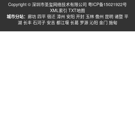
Copyright © 深圳市圣玺网络技术有限公司
粤ICP备15021922号
XML索引
TXT地图
城市分站：
廊坊
四平
宿迁
漳州
安阳
开封
玉林
儋州
昆明
诸暨
平
湖
长丰
石河子
安吉
都江堰
长葛
罗源
沁阳
金门
施甸
首页
电话
微信
联系