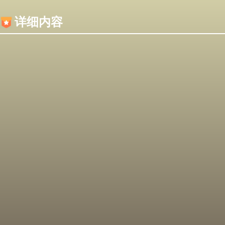
内容加载失败，可能是你的浏览器屏蔽了JS脚本！
详细内容