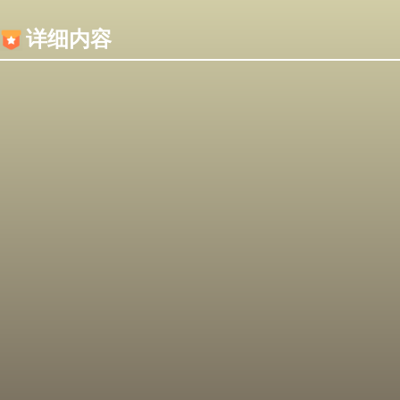
内容加载失败，可能是你的浏览器屏蔽了JS脚本！
详细内容