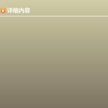
内容加载失败，可能是你的浏览器屏蔽了JS脚本！
详细内容