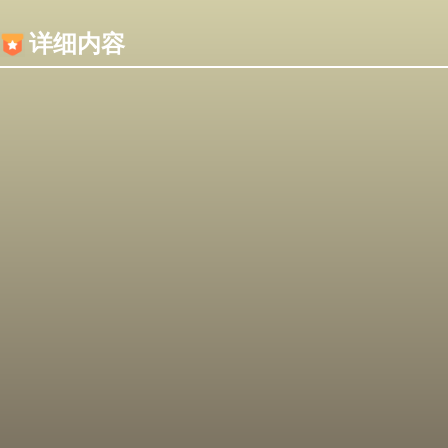
内容加载失败，可能是你的浏览器屏蔽了JS脚本！
详细内容