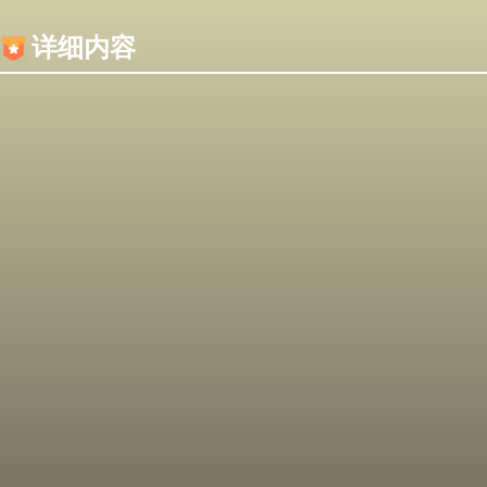
内容加载失败，可能是你的浏览器屏蔽了JS脚本！
详细内容