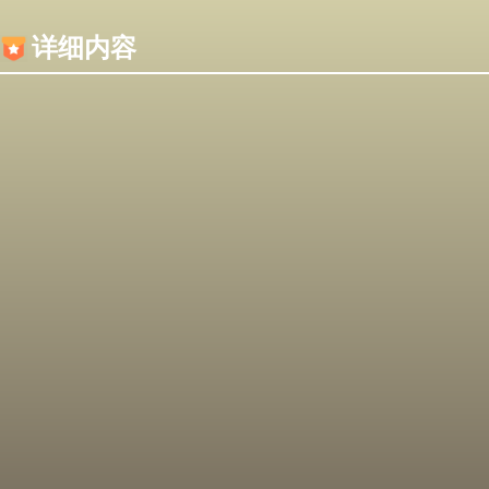
内容加载失败，可能是你的浏览器屏蔽了JS脚本！
详细内容