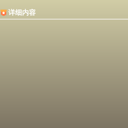
内容加载失败，可能是你的浏览器屏蔽了JS脚本！
详细内容