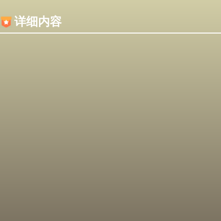
内容加载失败，可能是你的浏览器屏蔽了JS脚本！
详细内容