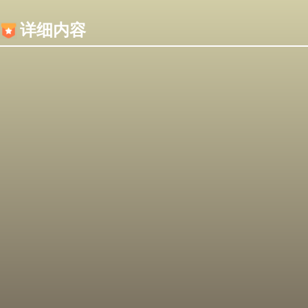
内容加载失败，可能是你的浏览器屏蔽了JS脚本！
详细内容