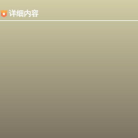
内容加载失败，可能是你的浏览器屏蔽了JS脚本！
详细内容