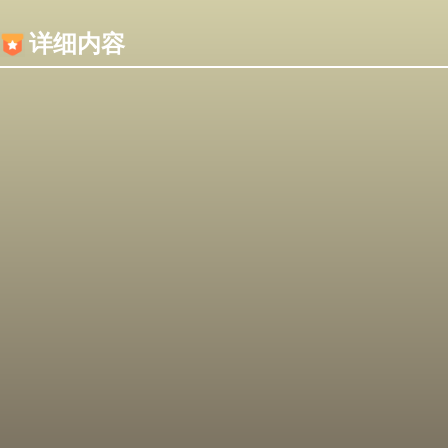
内容加载失败，可能是你的浏览器屏蔽了JS脚本！
详细内容