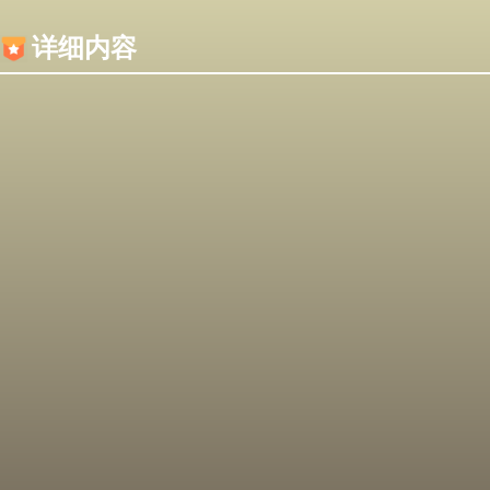
内容加载失败，可能是你的浏览器屏蔽了JS脚本！
详细内容