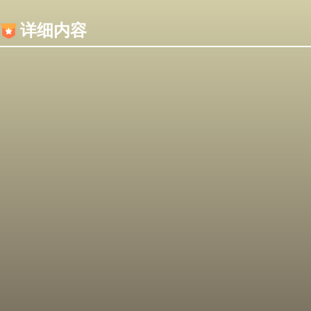
内容加载失败，可能是你的浏览器屏蔽了JS脚本！
详细内容