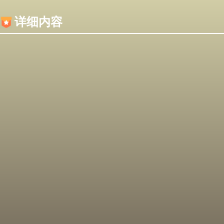
内容加载失败，可能是你的浏览器屏蔽了JS脚本！
详细内容