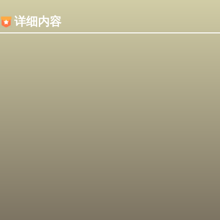
内容加载失败，可能是你的浏览器屏蔽了JS脚本！
详细内容