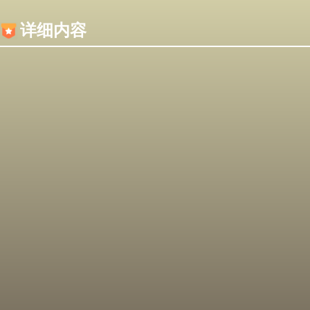
内容加载失败，可能是你的浏览器屏蔽了JS脚本！
详细内容