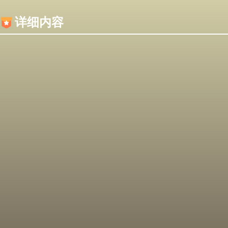
内容加载失败，可能是你的浏览器屏蔽了JS脚本！
详细内容