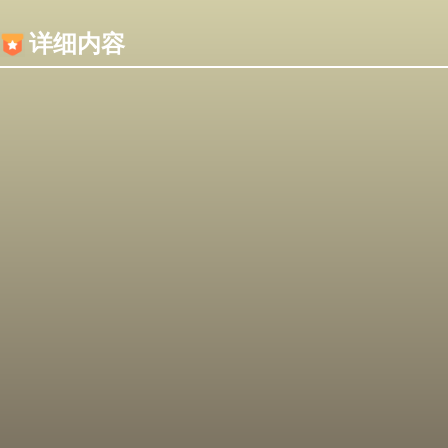
内容加载失败，可能是你的浏览器屏蔽了JS脚本！
详细内容