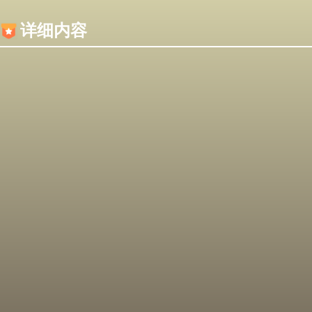
内容加载失败，可能是你的浏览器屏蔽了JS脚本！
详细内容