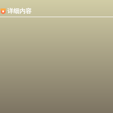
内容加载失败，可能是你的浏览器屏蔽了JS脚本！
详细内容